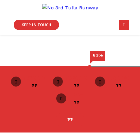
KEEP IN TOUCH
63%
$5000
$3000
$8000
??
??
??
63%
??
??